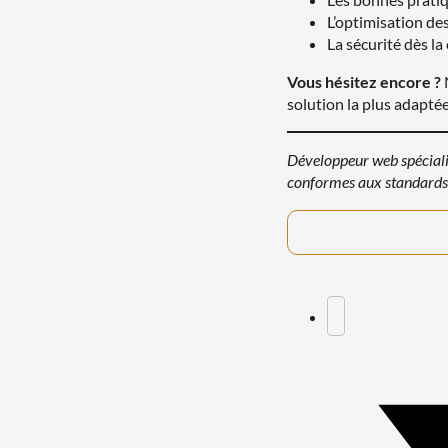
L’optimisation d
La sécurité dès l
Vous hésitez encore ?
N
solution la plus adaptée
Développeur web spéciali
conformes aux standard